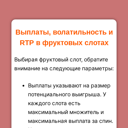
Выплаты, волатильность и
RTP в фруктовых слотах
Выбирая фруктовый слот, обратите
внимание на следующие параметры:
Выплаты указывают на размер
потенциального выигрыша. У
каждого слота есть
максимальный множитель и
максимальная выплата за спин.