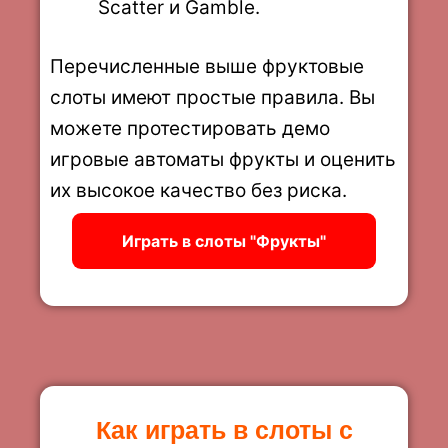
Scatter и Gamble.
Перечисленные выше фруктовые
слоты имеют простые правила. Вы
можете протестировать демо
игровые автоматы фрукты и оценить
их высокое качество без риска.
Играть в слоты "Фрукты"
Как играть в слоты с