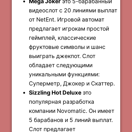
Mega Joker
это 5-барабанный
видеослот с 20 линиями выплат
от NetEnt. Игровой автомат
предлагает игрокам простой
геймплей, классические
фруктовые символы и шанс
выиграть джекпот. Слот
обладает следующими
уникальными функциями:
Суперметр, Джокер и Скаттер.
Sizzling Hot Deluxe
это
популярная разработка
компании Novomatic. Он имеет
5 барабанов и 5 линий выплат.
Слот предлагает