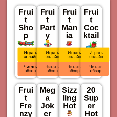
Frui
Frui
Frui
Frui
t
t
t
t
Sho
Part
Man
Coc
p
y
ia
ktail
Играть
Играть
Играть
Играть
онлайн
онлайн
онлайн
онлайн
Читать
Читать
Читать
Читать
обзор
обзор
обзор
обзор
Frui
Meg
Sizz
20
t
a
ling
Sup
Fre
Jok
Hot
er
nzy
er
Hot