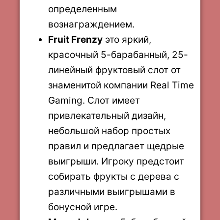
определенным
вознаграждением.
Fruit Frenzy
это яркий,
красочный 5-барабанный, 25-
линейный фруктовый слот от
знаменитой компании Real Time
Gaming. Слот имеет
привлекательный дизайн,
небольшой набор простых
правил и предлагает щедрые
выигрыши. Игроку предстоит
собирать фрукты с дерева с
различными выигрышами в
бонусной игре.