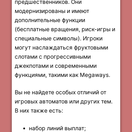
предшественников. Они
модернизированы и имеют
дополнительные функции
(бесплатные вращения, риск-игры и
специальные символы). Игроки
могут наслаждаться фруктовыми
слотами с прогрессивными
джекпотами и современными
функциями, такими как Megaways.
Вы не найдете особых отличий от
игровых автоматов или других тем.
В них также есть:
набор линий выплат;