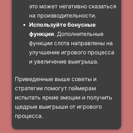
это может негативно сказаться
на производительности.
Используйте бонусные
функции
. Дополнительные
функции слота направлены на
улучшение игрового процесса
и увеличение выигрыша.
Приведенные выше советы и
стратегии помогут геймерам
испытать яркие эмоции и получить
щедрые выигрыши от игрового
процесса.