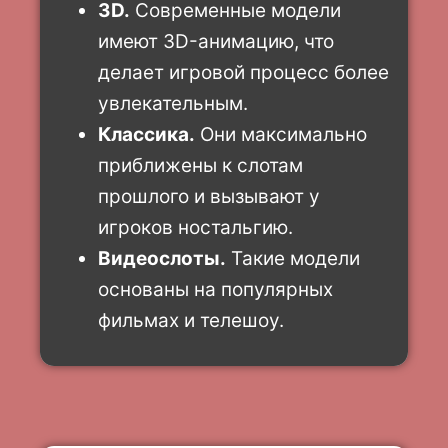
3D.
Современные модели
имеют 3D-анимацию, что
делает игровой процесс более
увлекательным.
Классика.
Они максимально
приближены к слотам
прошлого и вызывают у
игроков ностальгию.
Видеослоты.
Такие модели
основаны на популярных
фильмах и телешоу.