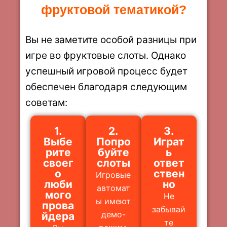
фруктовой тематикой?
Вы не заметите особой разницы при
игре во фруктовые слоты. Однако
успешный игровой процесс будет
обеспечен благодаря следующим
советам:
1.
2.
3.
Выбе
Попро
Играт
рите
буйте
ь
своег
слоты
ответ
о
ствен
Игровые
люби
но
автомат
мого
Не
ы имеют
прова
забывай
демо-
йдера
те