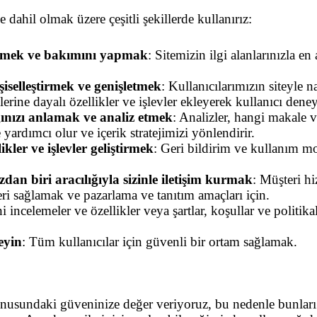
e dahil olmak üzere çeşitli şekillerde kullanırız:
etmek ve bakımını yapmak
: Sitemizin ilgi alanlarınızla en
şiselleştirmek ve genişletmek
: Kullanıcılarımızın siteyle n
lerine dayalı özellikler ve işlevler ekleyerek kullanıcı dene
ğınızı anlamak ve analiz etmek
: Analizler, hangi makale v
rdımcı olur ve içerik stratejimizi yönlendirir.
ikler ve işlevler geliştirmek
: Geri bildirim ve kullanım mod
an biri aracılığıyla sizinle iletişim kurmak
: Müşteri hiz
eri sağlamak ve pazarlama ve tanıtım amaçları için.
ni incelemeler ve özellikler veya şartlar, koşullar ve politik
eyin
: Tüm kullanıcılar için güvenli bir ortam sağlamak.
konusundaki güveninize değer veriyoruz, bu nedenle bunları