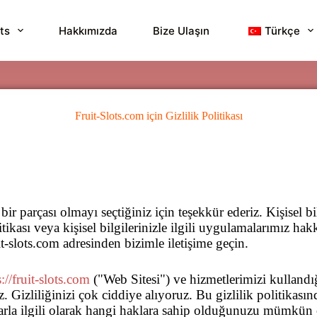
ots
Hakkımızda
Bize Ulaşın
Türkçe
Fruit-Slots.com için Gizlilik Politikası
 parçası olmayı seçtiğiniz için teşekkür ederiz. Kişisel bilg
itikası veya kişisel bilgilerinizle ilgili uygulamalarımız h
t-slots.com
adresinden bizimle iletişime geçin.
s://fruit-slots.com
("Web Sitesi") ve hizmetlerimizi kullandığı
izliliğinizi çok ciddiye alıyoruz. Bu gizlilik politikasında
larla ilgili olarak hangi haklara sahip olduğunuzu mümkün 