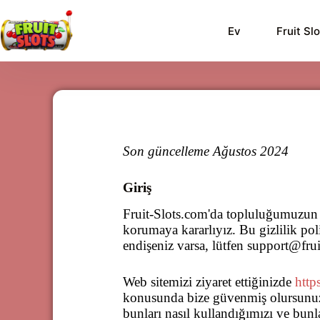
Ev
Fruit Sl
Son güncelleme Ağustos 2024
Giriş
Fruit-Slots.com'da topluluğumuzun bir
korumaya kararlıyız. Bu gizlilik pol
endişeniz varsa, lütfen
support@frui
Web sitemizi ziyaret ettiğinizde
http
konusunda bize güvenmiş olursunuz. G
bunları nasıl kullandığımızı ve bun