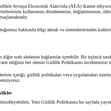
ellikle Avrupa Ekonomik Alanı'nda (AEA) ikamet ediyorsanı
 Verilerinizin kullanımını düzeltmenize, değiştirmenize, sil
maçlamaktadır.
ttuğumuz hakkında bilgi almak ve sistemlerimizden kaldırılm
 diğer web sitelerine bağlantılar içerebilir. Bir üçüncü tara
iyaret ettiğiniz her sitenin Gizlilik Politikasını incelemenizi
lerinin içeriği, gizlilik politikaları veya uygulamaları üze
 etmiyoruz.
klikler
celleyebiliriz. Yeni Gizlilik Politikasını bu sayfada yayınl