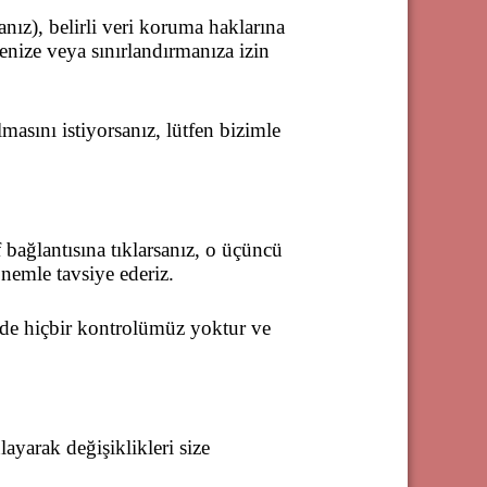
z), belirli veri koruma haklarına
menize veya sınırlandırmanıza izin
asını istiyorsanız, lütfen bizimle
f bağlantısına tıklarsanız, o üçüncü
 önemle tavsiye ederiz.
rinde hiçbir kontrolümüz yoktur ve
ayarak değişiklikleri size