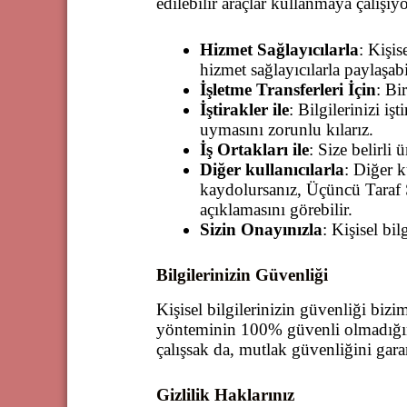
edilebilir araçlar kullanmaya çalışıy
Hizmet Sağlayıcılarla
: Kişis
hizmet sağlayıcılarla paylaşabil
İşletme Transferleri İçin
: Bi
İştirakler ile
: Bilgilerinizi iş
uymasını zorunlu kılarız.
İş Ortakları ile
: Size belirli
Diğer kullanıcılarla
: Diğer k
kaydolursanız, Üçüncü Taraf So
açıklamasını görebilir.
Sizin Onayınızla
: Kişisel bil
Bilgilerinizin Güvenliği
Kişisel bilgilerinizin güvenliği biz
yönteminin 100% güvenli olmadığını 
çalışsak da, mutlak güvenliğini gar
Gizlilik Haklarınız