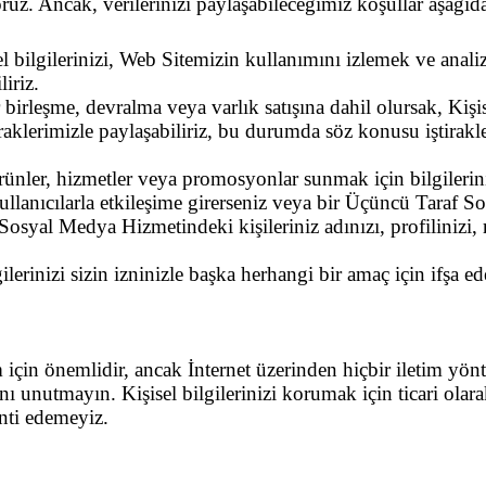
oruz. Ancak, verilerinizi paylaşabileceğimiz koşullar aşağıda 
el bilgilerinizi, Web Sitemizin kullanımını izlemek ve anali
iriz.
r birleşme, devralma veya varlık satışına dahil olursak, Kişise
tiraklerimizle paylaşabiliriz, bu durumda söz konusu iştirakl
 ürünler, hizmetler veya promosyonlar sunmak için bilgileriniz
ullanıcılarla etkileşime girerseniz veya bir Üçüncü Taraf S
syal Medya Hizmetindeki kişileriniz adınızı, profilinizi, r
gilerinizi sizin izninizle başka herhangi bir amaç için ifşa ede
im için önemlidir, ancak İnternet üzerinden hiçbir iletim y
unutmayın. Kişisel bilgilerinizi korumak için ticari olarak
anti edemeyiz.