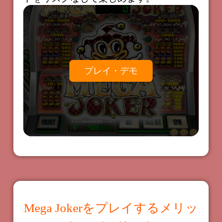
プレイ・デモ
Mega Jokerをプレイするメリッ