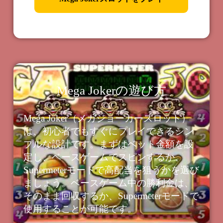
Mega Jokerの遊び方
Mega Joker（メガジョーカースロット）
は、初心者でもすぐにプレイできるシン
プルな設計です。まずはベット金額を設
定し、ベースゲームでスピンするか、
Supermeterモードで高配当を狙うかを選び
ましょう。ベースゲーム中の勝利金は、
そのまま回収するか、Supermeterモードで
使用することが可能です。