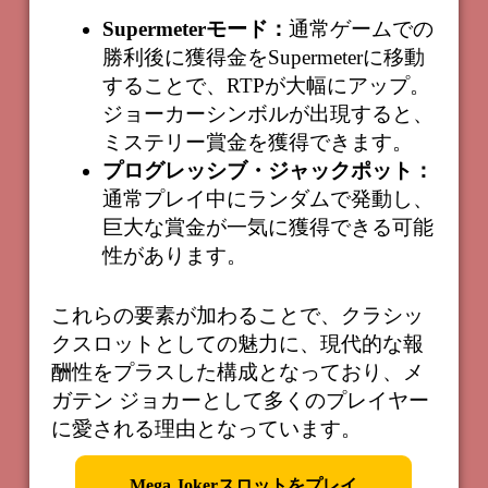
Supermeterモード：
通常ゲームでの
勝利後に獲得金をSupermeterに移動
することで、RTPが大幅にアップ。
ジョーカーシンボルが出現すると、
ミステリー賞金を獲得できます。
プログレッシブ・ジャックポット：
通常プレイ中にランダムで発動し、
巨大な賞金が一気に獲得できる可能
性があります。
これらの要素が加わることで、クラシッ
クスロットとしての魅力に、現代的な報
酬性をプラスした構成となっており、メ
ガテン ジョカーとして多くのプレイヤー
に愛される理由となっています。
Mega Jokerスロットをプレイ