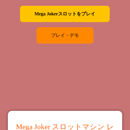
Mega Jokerスロットをプレイ
プレイ・デモ
Mega Joker スロットマシン レ