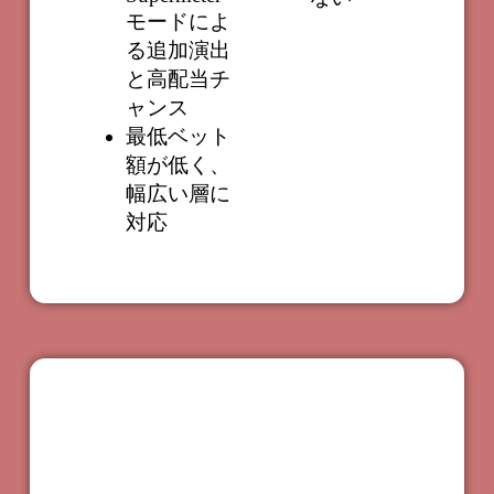
モードによ
る追加演出
と高配当チ
ャンス
最低ベット
額が低く、
幅広い層に
対応
まとめ
Mega Joker（メガジョーカースロット）