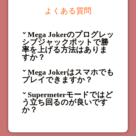
よくある質問
Mega Jokerのプログレッ
シブジャックポットで勝
率を上げる方法はありま
すか？
Mega Jokerはスマホでも
プレイできますか？
Supermeterモードではど
う立ち回るのが良いです
か？