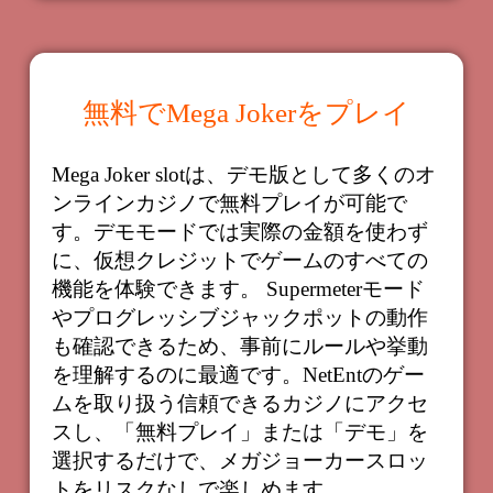
無料でMega Jokerをプレイ
Mega Joker slotは、デモ版として多くのオ
ンラインカジノで無料プレイが可能で
す。デモモードでは実際の金額を使わず
に、仮想クレジットでゲームのすべての
機能を体験できます。 Supermeterモード
やプログレッシブジャックポットの動作
も確認できるため、事前にルールや挙動
を理解するのに最適です。NetEntのゲー
ムを取り扱う信頼できるカジノにアクセ
スし、「無料プレイ」または「デモ」を
選択するだけで、メガジョーカースロッ
トをリスクなしで楽しめます。