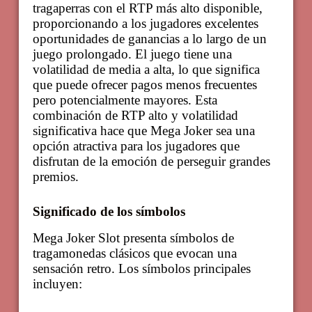
tragaperras con el RTP más alto disponible,
proporcionando a los jugadores excelentes
oportunidades de ganancias a lo largo de un
juego prolongado. El juego tiene una
volatilidad de media a alta, lo que significa
que puede ofrecer pagos menos frecuentes
pero potencialmente mayores. Esta
combinación de RTP alto y volatilidad
significativa hace que Mega Joker sea una
opción atractiva para los jugadores que
disfrutan de la emoción de perseguir grandes
premios.
Significado de los símbolos
Mega Joker Slot presenta símbolos de
tragamonedas clásicos que evocan una
sensación retro. Los símbolos principales
incluyen: