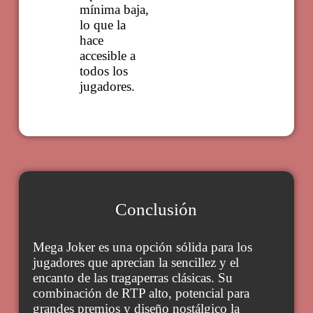
mínima baja,
lo que la
hace
accesible a
todos los
jugadores.
Conclusión
Mega Joker es una opción sólida para los
jugadores que aprecian la sencillez y el
encanto de las tragaperras clásicas. Su
combinación de RTP alto, potencial para
grandes premios y diseño nostálgico la