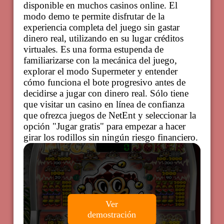
disponible en muchos casinos online. El
modo demo te permite disfrutar de la
experiencia completa del juego sin gastar
dinero real, utilizando en su lugar créditos
virtuales. Es una forma estupenda de
familiarizarse con la mecánica del juego,
explorar el modo Supermeter y entender
cómo funciona el bote progresivo antes de
decidirse a jugar con dinero real. Sólo tiene
que visitar un casino en línea de confianza
que ofrezca juegos de NetEnt y seleccionar la
opción "Jugar gratis" para empezar a hacer
girar los rodillos sin ningún riesgo financiero.
Ver
demostración