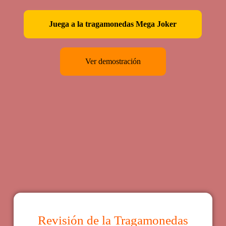
Juega a la tragamonedas Mega Joker
Ver demostración
Revisión de la Tragamonedas