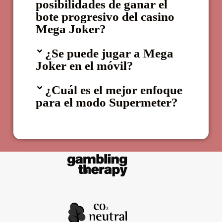
posibilidades de ganar el
bote progresivo del casino
Mega Joker?
¿Se puede jugar a Mega
Joker en el móvil?
¿Cuál es el mejor enfoque
para el modo Supermeter?