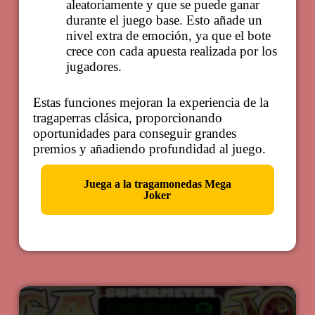
aleatoriamente y que se puede ganar
durante el juego base. Esto añade un
nivel extra de emoción, ya que el bote
crece con cada apuesta realizada por los
jugadores.
Estas funciones mejoran la experiencia de la
tragaperras clásica, proporcionando
oportunidades para conseguir grandes
premios y añadiendo profundidad al juego.
Juega a la tragamonedas Mega
Joker