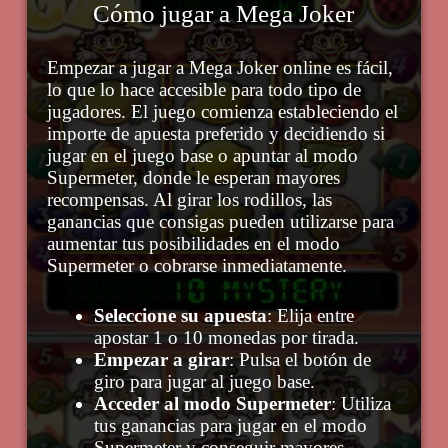
Cómo jugar a Mega Joker
Empezar a jugar a Mega Joker online es fácil,
lo que lo hace accesible para todo tipo de
jugadores. El juego comienza estableciendo el
importe de apuesta preferido y decidiendo si
jugar en el juego base o apuntar al modo
Supermeter, donde le esperan mayores
recompensas. Al girar los rodillos, las
ganancias que consigas pueden utilizarse para
aumentar tus posibilidades en el modo
Supermeter o cobrarse inmediatamente.
Seleccione su apuesta
: Elija entre
apostar 1 o 10 monedas por tirada.
Empezar a girar
: Pulsa el botón de
giro para jugar al juego base.
Acceder al modo Supermeter
: Utiliza
tus ganancias para jugar en el modo
Supermeter y conseguir mayores