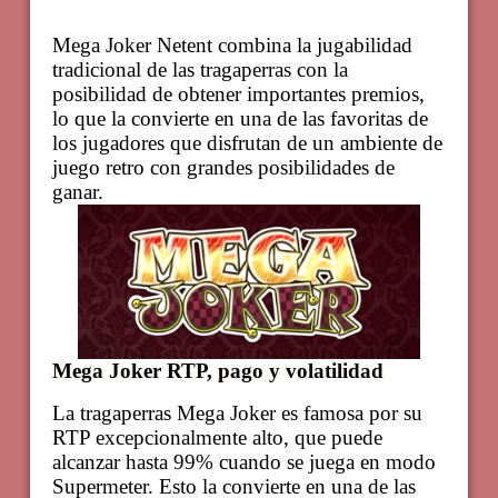
Mega Joker Netent combina la jugabilidad
tradicional de las tragaperras con la
posibilidad de obtener importantes premios,
lo que la convierte en una de las favoritas de
los jugadores que disfrutan de un ambiente de
juego retro con grandes posibilidades de
ganar.
Mega Joker RTP, pago y volatilidad
La tragaperras Mega Joker es famosa por su
RTP excepcionalmente alto, que puede
alcanzar hasta 99% cuando se juega en modo
Supermeter. Esto la convierte en una de las