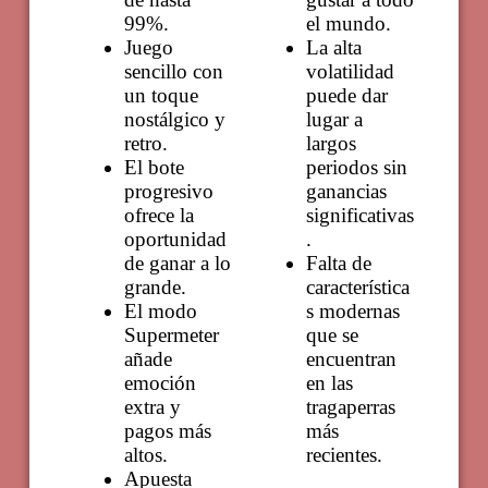
99%.
el mundo.
Juego
La alta
sencillo con
volatilidad
un toque
puede dar
nostálgico y
lugar a
retro.
largos
El bote
periodos sin
progresivo
ganancias
ofrece la
significativas
oportunidad
.
de ganar a lo
Falta de
grande.
característica
El modo
s modernas
Supermeter
que se
añade
encuentran
emoción
en las
extra y
tragaperras
pagos más
más
altos.
recientes.
Apuesta