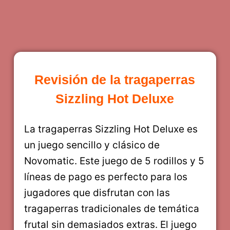
Revisión de la tragaperras
Sizzling Hot Deluxe
La tragaperras Sizzling Hot Deluxe es
un juego sencillo y clásico de
Novomatic. Este juego de 5 rodillos y 5
líneas de pago es perfecto para los
jugadores que disfrutan con las
tragaperras tradicionales de temática
frutal sin demasiados extras. El juego