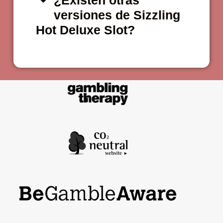
¿Existen otras
versiones de Sizzling
Hot Deluxe Slot?