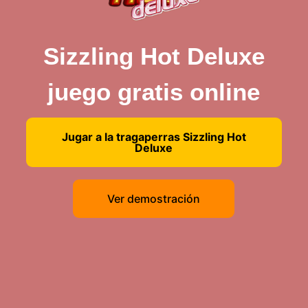
Sizzling Hot Deluxe
juego gratis online
Jugar a la tragaperras Sizzling Hot
Deluxe
Ver demostración