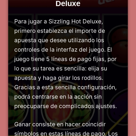
Deluxe
Para jugar a Sizzling Hot Deluxe,
primero establezca el importe de
apuesta que desee utilizando los
controles de la interfaz del juego. El
juego tiene 5 líneas de pago fijas, por
lo que su tarea es sencilla: elija su
apuesta y haga girar los rodillos.
Gracias a esta sencilla configuración,
podrá centrarse en la acción sin
preocuparse de complicados ajustes.
Ganar consiste en hacer coincidir
símbolos en estas líneas de pago. Los