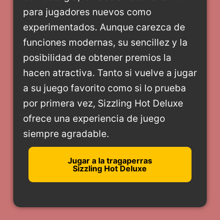
para jugadores nuevos como
experimentados. Aunque carezca de
funciones modernas, su sencillez y la
posibilidad de obtener premios la
hacen atractiva. Tanto si vuelve a jugar
a su juego favorito como si lo prueba
por primera vez, Sizzling Hot Deluxe
ofrece una experiencia de juego
siempre agradable.
Jugar a la tragaperras
Sizzling Hot Deluxe