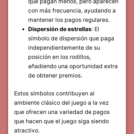
que pagan menos, pero aparecen
con más frecuencia, ayudando a
mantener los pagos regulares.
Dispersión de estrellas
: El
símbolo de dispersión que paga
independientemente de su
posición en los rodillos,
añadiendo una oportunidad extra
de obtener premios.
Estos símbolos contribuyen al
ambiente clásico del juego a la vez
que ofrecen una variedad de pagos
que hacen que el juego siga siendo
atractivo.