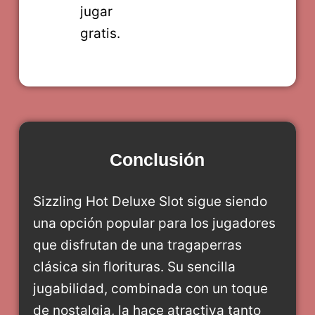
jugar
gratis.
Conclusión
Sizzling Hot Deluxe Slot sigue siendo
una opción popular para los jugadores
que disfrutan de una tragaperras
clásica sin florituras. Su sencilla
jugabilidad, combinada con un toque
de nostalgia, la hace atractiva tanto