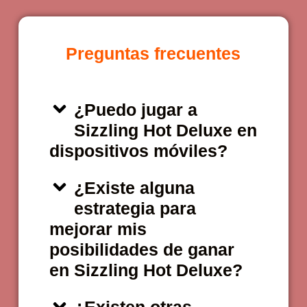
Preguntas frecuentes
¿Puedo jugar a
Sizzling Hot Deluxe en
dispositivos móviles?
¿Existe alguna
estrategia para
mejorar mis
posibilidades de ganar
en Sizzling Hot Deluxe?