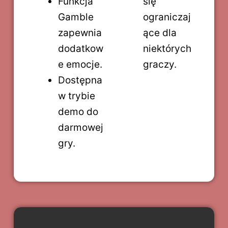
Funkcja
się
Gamble
ograniczaj
zapewnia
ące dla
dodatkow
niektórych
e emocje.
graczy.
Dostępna
w trybie
demo do
darmowej
gry.