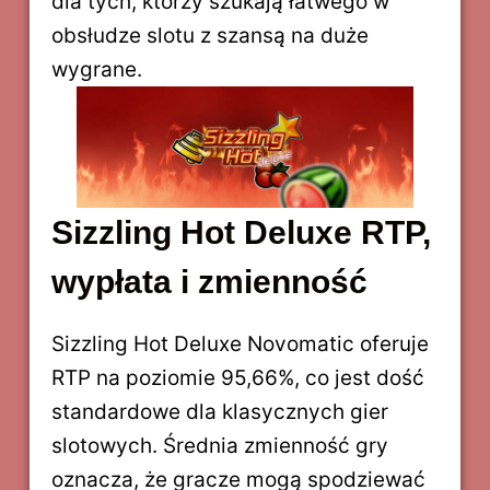
dla tych, którzy szukają łatwego w
obsłudze slotu z szansą na duże
wygrane.
Sizzling Hot Deluxe RTP,
wypłata i zmienność
Sizzling Hot Deluxe Novomatic oferuje
RTP na poziomie 95,66%, co jest dość
standardowe dla klasycznych gier
slotowych. Średnia zmienność gry
oznacza, że gracze mogą spodziewać