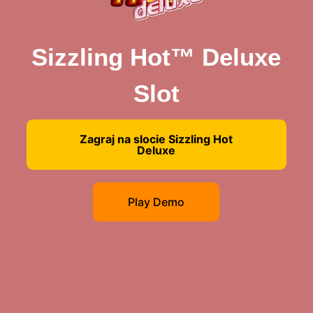
Sizzling Hot™ Deluxe
Slot
Zagraj na slocie Sizzling Hot
Deluxe
Play Demo