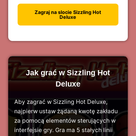
Zagraj na slocie Sizzling Hot
Deluxe
Jak grać w Sizzling Hot
Deluxe
Aby zagrać w Sizzling Hot Deluxe,
najpierw ustaw żądaną kwotę zakładu
za pomocą elementów sterujących w
interfejsie gry. Gra ma 5 stałych linii