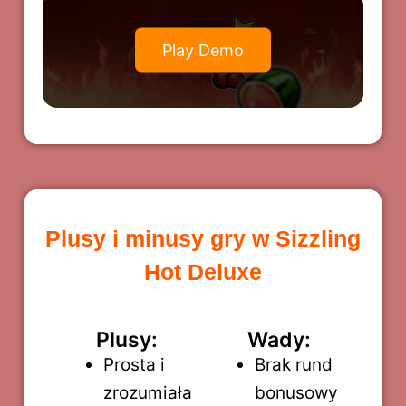
Play Demo
Plusy i minusy gry w Sizzling
Hot Deluxe
Plusy:
Wady:
Prosta i
Brak rund
zrozumiała
bonusowy