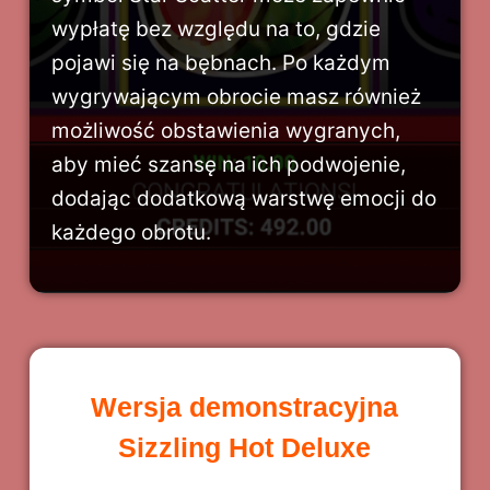
wypłatę bez względu na to, gdzie
pojawi się na bębnach. Po każdym
wygrywającym obrocie masz również
możliwość obstawienia wygranych,
aby mieć szansę na ich podwojenie,
dodając dodatkową warstwę emocji do
każdego obrotu.
Wersja demonstracyjna
Sizzling Hot Deluxe