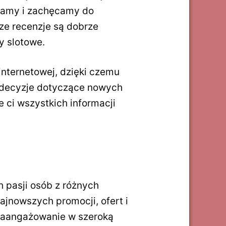
aszamy i zachęcamy do
ze recenzje są dobrze
y slotowe.
internetowej, dzięki czemu
 decyzje dotyczące nowych
 ci wszystkich informacji
h pasji osób z różnych
ajnowszych promocji, ofert i
 zaangażowanie w szeroką