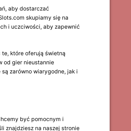
ań, aby dostarczać
Slots.com skupiamy się na
ych i uczciwości, aby zapewnić
te, które oferują świetną
 od gier nieustannie
są zarówno wiarygodne, jak i
. Chcemy być pomocnym i
i znajdziesz na naszej stronie