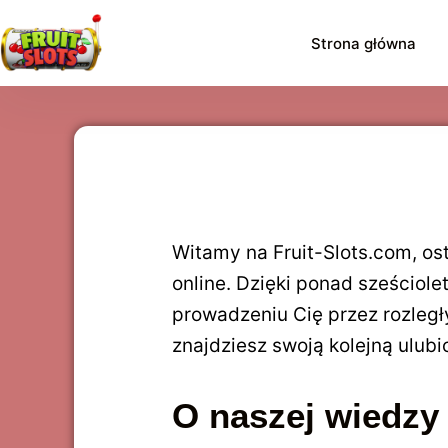
Strona główna
Witamy na Fruit-Slots.com, o
online. Dzięki ponad sześciol
prowadzeniu Cię przez rozległy
znajdziesz swoją kolejną ulubi
O naszej wiedzy 