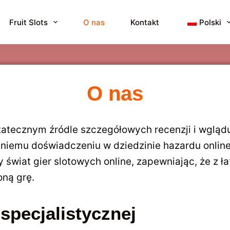
Fruit Slots
O nas
Kontakt
Polski
O nas
statecznym źródle szczegółowych recenzji i wglą
etniemu doświadczeniu w dziedzinie hazardu onlin
 świat gier slotowych online, zapewniając, że z ła
oną grę.
specjalistycznej