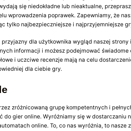
e wydają się niedokładne lub nieaktualne, przepr
celu wprowadzenia poprawek. Zapewniamy, że nas
c tylko najbezpieczniejsze i najprzyjemniejsze gr
 przyjazny dla użytkownika wygląd naszej strony 
dnych informacji i możesz podejmować świadome
łowe i uczciwe recenzje mają na celu dostarczenie
iedniej dla ciebie gry.
le
 przez zróżnicowaną grupę kompetentnych i pełnyc
ć do gier online. Wyróżniamy się w dostarczaniu n
automatach online. To, co nas wyróżnia, to nasze