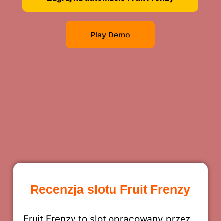
Play Demo
Recenzja slotu Fruit Frenzy
Fruit Frenzy to slot opracowany przez