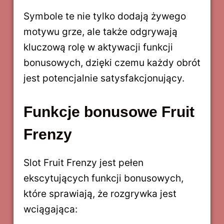
Symbole te nie tylko dodają żywego
motywu grze, ale także odgrywają
kluczową rolę w aktywacji funkcji
bonusowych, dzięki czemu każdy obrót
jest potencjalnie satysfakcjonujący.
Funkcje bonusowe Fruit
Frenzy
Slot Fruit Frenzy jest pełen
ekscytujących funkcji bonusowych,
które sprawiają, że rozgrywka jest
wciągająca: