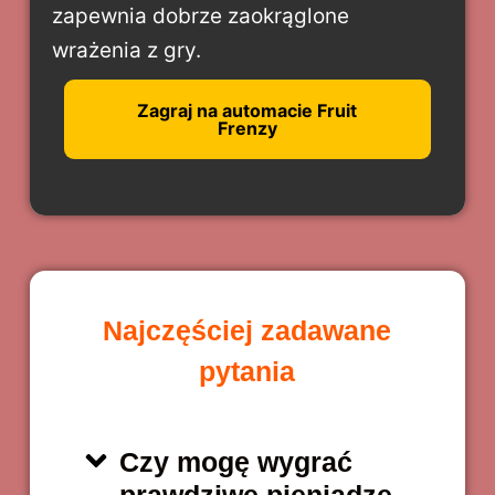
zapewnia dobrze zaokrąglone
wrażenia z gry.
Zagraj na automacie Fruit
Frenzy
Najczęściej zadawane
pytania
Czy mogę wygrać