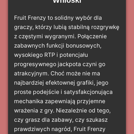
Wnioski
Fruit Frenzy to solidny wybór dla
graczy, którzy lubią stabilną rozgrywkę
z częstymi wygranymi. Połączenie
zabawnych funkcji bonusowych,
wysokiego RTP i potencjału
progresywnego jackpota czyni go
atrakcyjnym. Choć może nie ma
najbardziej efektownej grafiki, jego
proste podejście i satysfakcjonująca
mechanika zapewniają przyjemne
wrażenia z gry. Niezależnie od tego,
czy grasz dla zabawy, czy szukasz
prawdziwych nagród, Fruit Frenzy